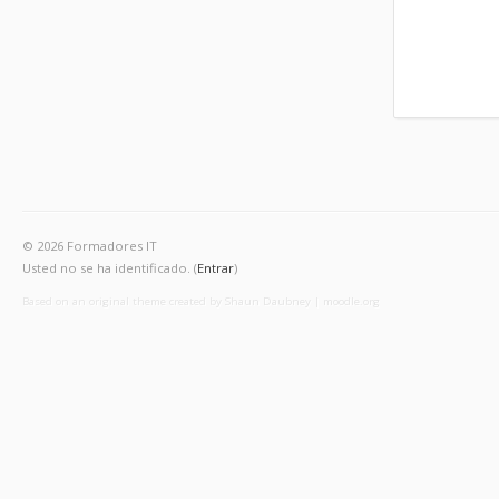
© 2026 Formadores IT
Usted no se ha identificado. (
Entrar
)
Based on an original theme created by Shaun Daubney
|
moodle.org